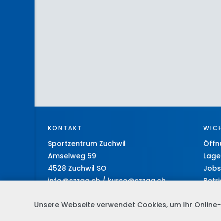
KONTAKT
WICH
Sportzentrum Zuchwil
Öffn
Amselweg 59
Lage
4528 Zuchwil SO
Jobs
info@szzag.ch
/
kurse@szzag.ch
Betr
T 032 686 55 55
Führ
Unsere Webseite verwendet Cookies, um Ihr Online-Er
F 032 686 55 56
Site